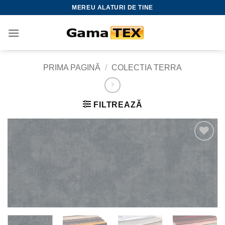
Skip
MEREU ALATURI DE TINE
to
content
PRIMA PAGINĂ
/
COLECTIA TERRA
FILTREAZĂ
Adauga
la
favorite