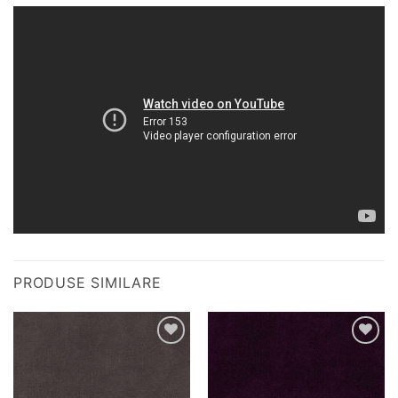
PRODUSE SIMILARE
Adauga
Adauga
la
la
favorite
favorite