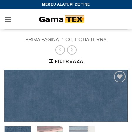
Skip
MEREU ALATURI DE TINE
to
content
PRIMA PAGINĂ
/
COLECTIA TERRA
FILTREAZĂ
Adauga
la
favorite