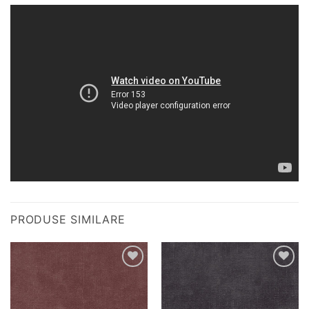
PRODUSE SIMILARE
Adauga
Adauga
la
la
favorite
favorite