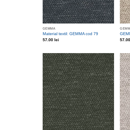
GEMMA
GEM
Material textil: GEMMA cod 79
GEMM
57.00
lei
57.0
Adauga
la
favorite