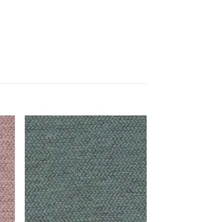
uga
Adauga
la
ite
favorite