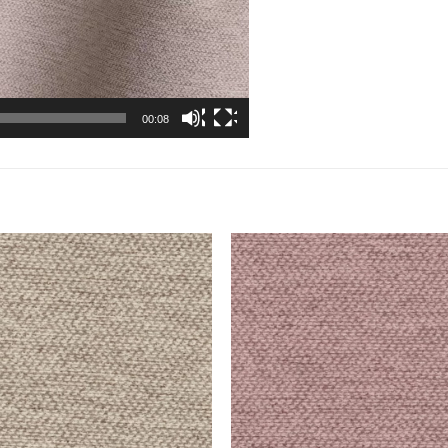
00:08
Adauga
Ada
la
la
favorite
favor