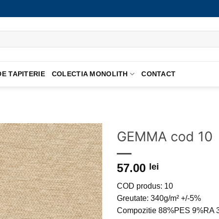
E TAPITERIE
COLECTIA MONOLITH
CONTACT
GEMMA cod 10
Adauga
57.00
la
lei
favorite
COD produs: 10
Greutate: 340g/m² +/-5%
Compozitie 88%PES 9%RA