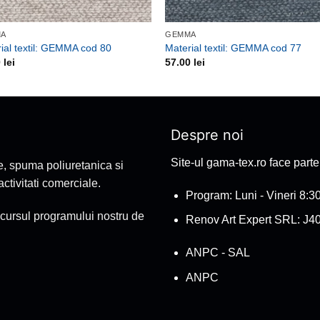
MA
GEMMA
ial textil: GEMMA cod 80
Material textil: GEMMA cod 77
0
lei
57.00
lei
Despre noi
Site-ul gama-tex.ro face part
e, spuma poliuretanica si
tivitati comerciale.
Program: Luni - Vineri 8:30
cursul programului nostru de
Renov Art Expert SRL: J4
ANPC - SAL
ANPC