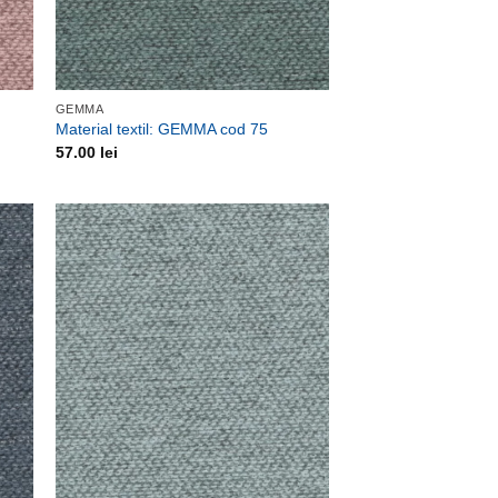
GEMMA
Material textil: GEMMA cod 75
57.00
lei
uga
Adauga
la
ite
favorite