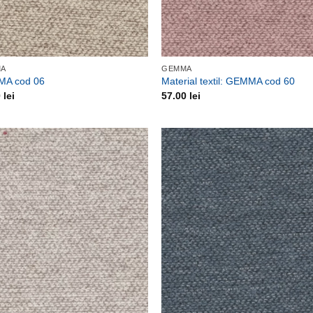
MA
GEMMA
A cod 06
Material textil: GEMMA cod 60
0
lei
57.00
lei
Adauga
Ada
la
la
favorite
favor