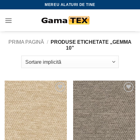
Skip
MEREU ALATURI DE TINE
to
content
PRIMA PAGINĂ
/
PRODUSE ETICHETATE „GEMMA
10”
Adauga
Adauga
la
la
favorite
favorite