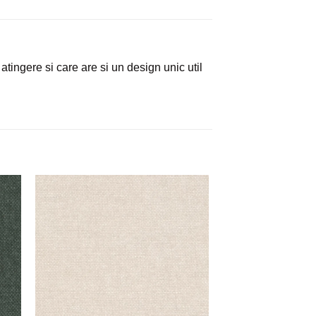
 atingere si care are si un design unic util
uga
Adauga
la
ite
favorite