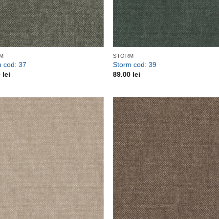
M
STORM
 cod: 37
Storm cod: 39
0
lei
89.00
lei
Adauga
Ada
la
la
favorite
favor