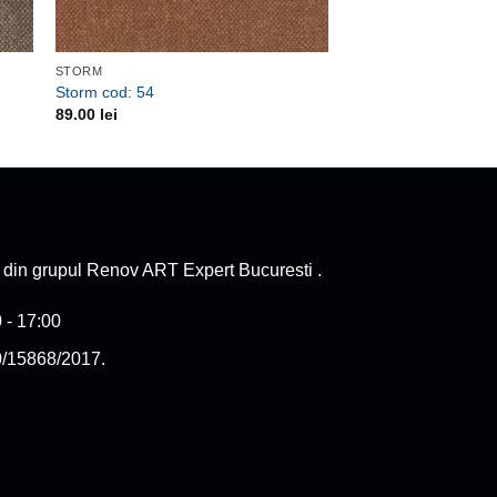
STORM
Storm cod: 54
89.00
lei
e din grupul Renov ART Expert Bucuresti .
 - 17:00
0/15868/2017.