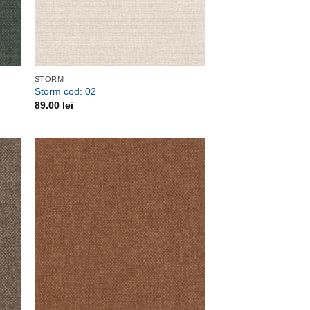
STORM
Storm cod: 02
89.00
lei
uga
Adauga
la
ite
favorite