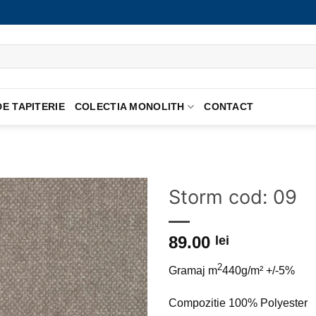
E TAPITERIE
COLECTIA MONOLITH
CONTACT
Storm cod: 09
Adauga
89.00
la
lei
favorite
2
Gramaj m
440g/m² +/-5%
Compozitie 100% Polyester