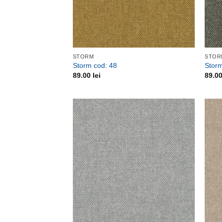
STORM
STOR
Storm cod: 48
Storm
89.00
lei
89.0
Adauga
la
favorite