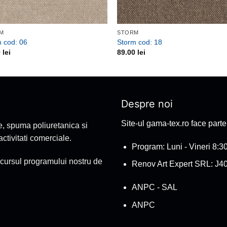
M
STORM
 cod: 06
Storm cod: 18
0
lei
89.00
lei
Despre noi
Site-ul gama-tex.ro face part
e, spuma poliuretanica si
tivitati comerciale.
Program: Luni - Vineri 8:30
cursul programului nostru de
Renov Art Expert SRL: J4
ANPC - SAL
ANPC