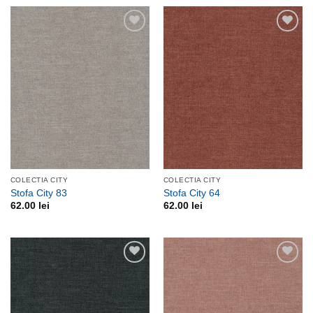
Adauga
Adauga
la
la
favorite
favorite
COLECTIA CITY
COLECTIA CITY
Stofa City 83
Stofa City 64
62.00
lei
62.00
lei
Adauga
Adauga
la
la
favorite
favorite