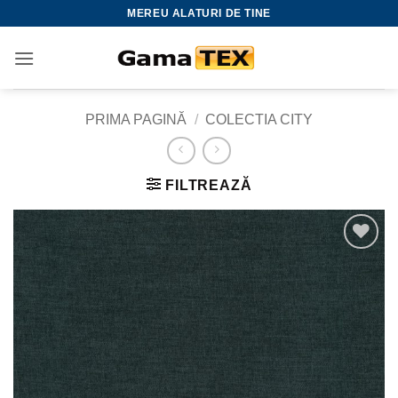
Skip
MEREU ALATURI DE TINE
to
content
PRIMA PAGINĂ
/
COLECTIA CITY
FILTREAZĂ
Adauga
la
favorite