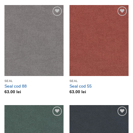
Adauga
Adauga
la
la
favorite
favorite
SEAL
SEAL
Seal cod 88
Seal cod 55
63.00
lei
63.00
lei
Adauga
Adauga
la
la
favorite
favorite