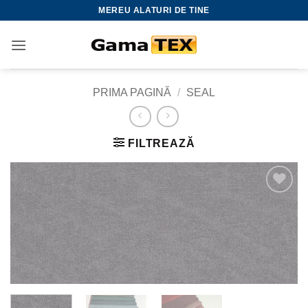
Skip
MEREU ALATURI DE TINE
to
content
PRIMA PAGINĂ
/
SEAL
FILTREAZĂ
Adauga
la
favorite