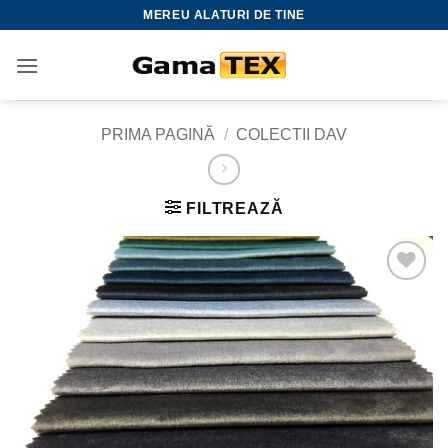
Skip
MEREU ALATURI DE TINE
to
content
PRIMA PAGINĂ
/
COLECTII DAV
FILTREAZĂ
Adauga
la
favorite