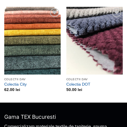
Adauga
Adauga
la
la
favorite
favorite
COLECTII DAV
COLECTII DAV
Colectia City
Colectia DOT
62.00
lei
50.00
lei
Gama TEX Bucuresti
Comercializam materiale textile de tapiterie, spuma