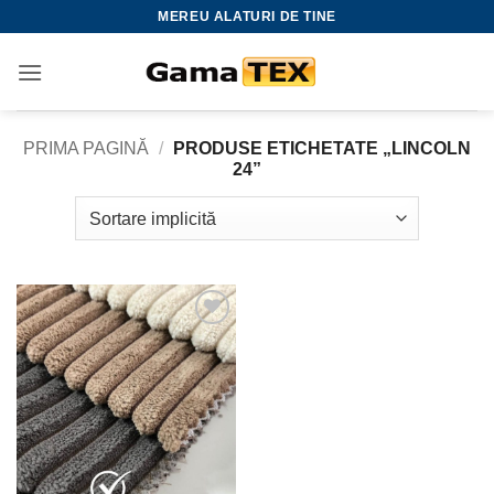
Skip
MEREU ALATURI DE TINE
to
content
PRIMA PAGINĂ
/
PRODUSE ETICHETATE „LINCOLN
24”
Adauga
la
favorite