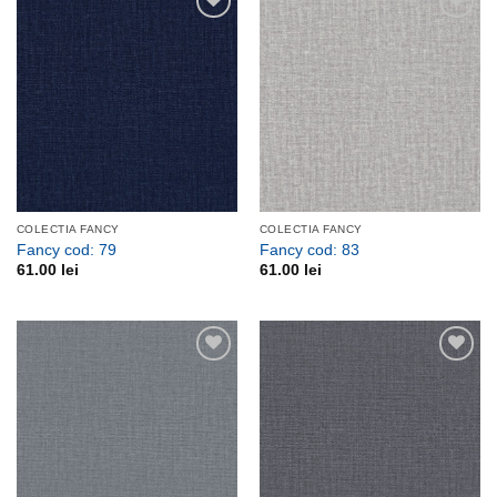
Adauga
Adauga
la
la
favorite
favorite
COLECTIA FANCY
COLECTIA FANCY
Fancy cod: 79
Fancy cod: 83
61.00
lei
61.00
lei
Adauga
Adauga
la
la
favorite
favorite