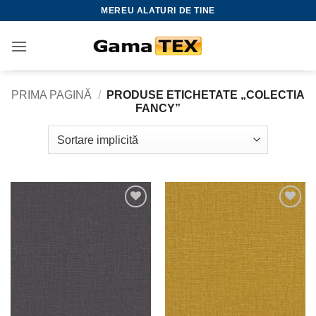
Skip
MEREU ALATURI DE TINE
to
content
PRIMA PAGINĂ
/
PRODUSE ETICHETATE „COLECTIA
FANCY”
Adauga
Adauga
la
la
favorite
favorite