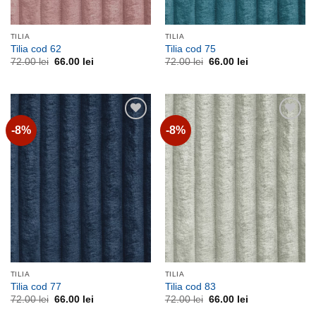
TILIA
TILIA
Tilia cod 62
Tilia cod 75
Prețul
Prețul
Prețul
Prețul
72.00
lei
66.00
lei
72.00
lei
66.00
lei
inițial
curent
inițial
curent
a
este:
a
este:
fost:
66.00 lei.
fost:
66.00 lei.
72.00 lei.
72.00 lei.
-8%
-8%
Adauga
Adauga
la
la
favorite
favorite
TILIA
TILIA
Tilia cod 77
Tilia cod 83
Prețul
Prețul
Prețul
Prețul
72.00
lei
66.00
lei
72.00
lei
66.00
lei
inițial
curent
inițial
curent