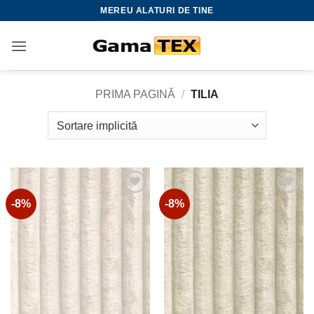
Skip
MEREU ALATURI DE TINE
to
content
PRIMA PAGINĂ
/
TILIA
-8%
-8%
Adauga
Adauga
la
la
favorite
favorite