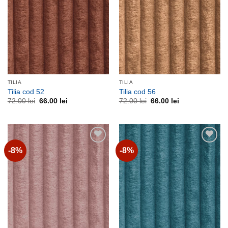
TILIA
TILIA
Tilia cod 52
Tilia cod 56
Prețul
Prețul
Prețul
Prețul
72.00
lei
66.00
lei
72.00
lei
66.00
lei
inițial
curent
inițial
curent
a
este:
a
este:
fost:
66.00 lei.
fost:
66.00 lei.
72.00 lei.
72.00 lei.
-8%
-8%
Adauga
Adauga
la
la
favorite
favorite