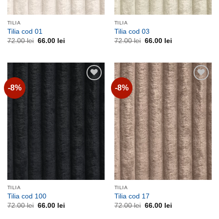
TILIA
TILIA
Tilia cod 01
Tilia cod 03
Prețul
Prețul
Prețul
Prețul
72.00
lei
66.00
lei
72.00
lei
66.00
lei
inițial
curent
inițial
curent
a
este:
a
este:
fost:
66.00 lei.
fost:
66.00 lei.
72.00 lei.
72.00 lei.
-8%
-8%
Adauga
Adauga
la
la
favorite
favorite
TILIA
TILIA
Tilia cod 100
Tilia cod 17
Prețul
Prețul
Prețul
Prețul
72.00
lei
66.00
lei
72.00
lei
66.00
lei
inițial
curent
inițial
curent
a
este:
a
este: